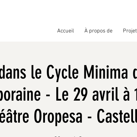
Accueil
À propos de
Proje
 dans le Cycle Minima 
raine - Le 29 avril à
éâtre Oropesa - Castel