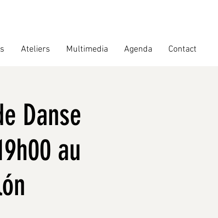
ts
Ateliers
Multimedia
Agenda
Contact
de Danse
 19h00 au
lón