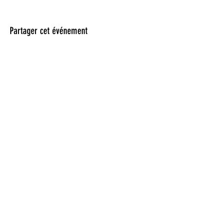
Partager cet événement
Retrouvez-nous
sur
Facebook
,
Vimeo
et
Instagram
luciamontes.madodallery@gmail.com