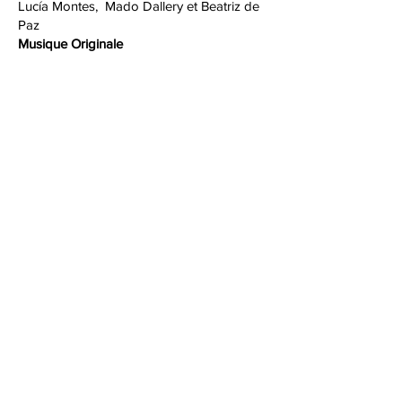
Lucía Montes, Mado Dallery et Beatriz de
Paz
Musique Originale
Aire
Costumes
Carla Paucar / Anne Chambron
Illumination
Olga García AAI
Retrouvez-nous
sur
Facebook
,
Vimeo
et
Instagram
luciamontes.madodallery@gmail.com